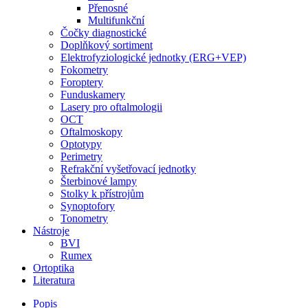
Přenosné
Multifunkční
Čočky diagnostické
Doplňkový sortiment
Elektrofyziologické jednotky (ERG+VEP)
Fokometry
Foroptery
Funduskamery
Lasery pro oftalmologii
OCT
Oftalmoskopy
Optotypy
Perimetry
Refrakční vyšetřovací jednotky
Šterbinové lampy
Stolky k přístrojům
Synoptofory
Tonometry
Nástroje
BVI
Rumex
Ortoptika
Literatura
Popis