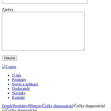
Zpráva
O nás
Produkty
Servis a aplikace
Dodavatelé
Novinky
Kontakt
Domů
/
Produkty
/
Přístroje
/
Čočky diagnostické
/
Čočky diagnostické