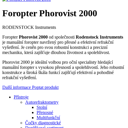
Foropter Phorovist 2000
RODENSTOCK Instruments
Foropter
Phorovist 2000
od společnosti
Rodenstock Instruments
je manuální foropter navržený pro přesné a efektivní refrakční
vyšetření.
Je ceněn pro svou robustní konstrukci a precizní
mechaniku, která zajišťuje dlouhou životnost a spolehlivost.
Phorovist 2000 je ideální volbou pro oční specialisty hledající
manuální foropter s vysokou přesností a spolehlivostí.
Jeho robustní
konstrukce a široká škála funkcí zajišťují efektivní a pohodlné
refrakční vyšetření.
Další informace
Poptat produkt
Přístroje
Autorefraktometry
Stolní
Přenosné
Multifunkční
Čočky diagnostické
Doplňkový sortiment