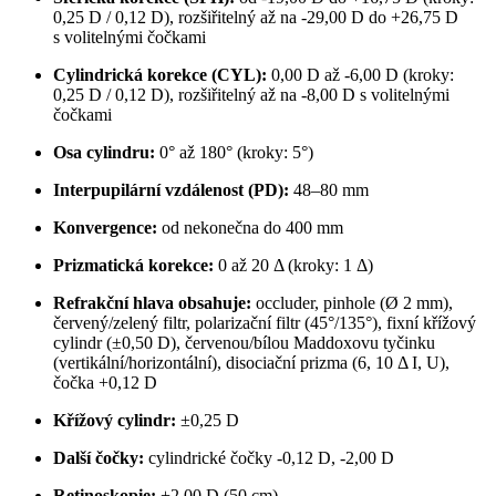
0,25 D / 0,12 D), rozšiřitelný až na -29,00 D do +26,75 D
s volitelnými čočkami
Cylindrická korekce (CYL):
0,00 D až -6,00 D (kroky:
0,25 D / 0,12 D), rozšiřitelný až na -8,00 D s volitelnými
čočkami
Osa cylindru:
0° až 180° (kroky: 5°)
Interpupilární vzdálenost (PD):
48–80 mm
Konvergence:
od nekonečna do 400 mm
Prizmatická korekce:
0 až 20 Δ (kroky: 1 Δ)
Refrakční hlava obsahuje:
occluder, pinhole (Ø 2 mm),
červený/zelený filtr, polarizační filtr (45°/135°), fixní křížový
cylindr (±0,50 D), červenou/bílou Maddoxovu tyčinku
(vertikální/horizontální), disociační prizma (6, 10 Δ I, U),
čočka +0,12 D
Křížový cylindr:
±0,25 D
Další čočky:
cylindrické čočky -0,12 D, -2,00 D
Retinoskopie:
+2,00 D (50 cm)