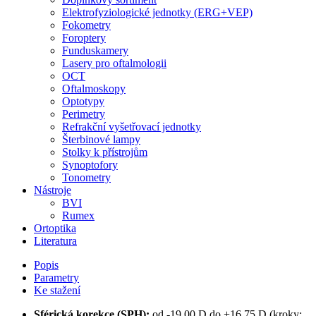
Elektrofyziologické jednotky (ERG+VEP)
Fokometry
Foroptery
Funduskamery
Lasery pro oftalmologii
OCT
Oftalmoskopy
Optotypy
Perimetry
Refrakční vyšetřovací jednotky
Šterbinové lampy
Stolky k přístrojům
Synoptofory
Tonometry
Nástroje
BVI
Rumex
Ortoptika
Literatura
Popis
Parametry
Ke stažení
Sférická korekce (SPH):
od -19,00 D do +16,75 D (kroky: