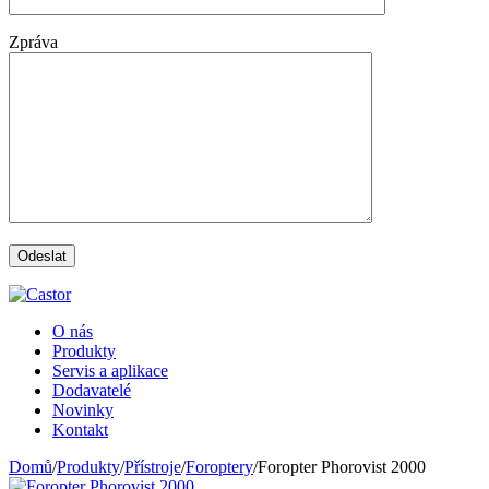
Zpráva
O nás
Produkty
Servis a aplikace
Dodavatelé
Novinky
Kontakt
Domů
/
Produkty
/
Přístroje
/
Foroptery
/
Foropter Phorovist 2000