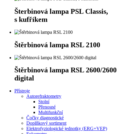
Šterbinová lampa PSL Classis,
s kufříkem
Štěrbinová lampa RSL 2100
Štěrbinová lampa RSL 2600/2600
digital
Přístroje
Autorefraktometry
Stolní
Přenosné
Multifunkční
Čočky diagnostické
Doplňkový sortiment
Elektrofyziologické jednotky (ERG+VEP)
Fokometry