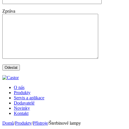
Zpráva
O nás
Produkty
Servis a aplikace
Dodavatelé
Novinky
Kontakt
Domů
/
Produkty
/
Přístroje
/
Šterbinové lampy