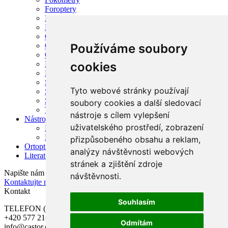
Foroptery
Funduskamery
Lasery pro oftalmologii
OCT
Používáme soubory
Oftalmoskopy
Optotypy
cookies
Perimetry
Refrakční vyšetřovací jednotky
Šterbinové lampy
Tyto webové stránky používají
Stolky k přístrojům
Synoptofory
soubory cookies a další sledovací
Tonometry
nástroje s cílem vylepšení
Nástroje
uživatelského prostředí, zobrazení
BVI
Rumex
přizpůsobeného obsahu a reklam,
Ortoptika
analýzy návštěvnosti webových
Literatura
stránek a zjištění zdroje
Napište nám
návštěvnosti.
Kontaktujte nás
Kontakt
Souhlasím
TELEFON (po-pá 7.00 – 15.30):
+420 577 216 900
Odmítám
info@castor.cz