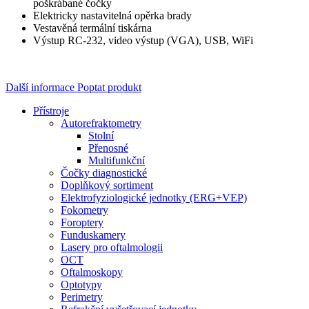
poškrábané čočky
Elektricky nastavitelná opěrka brady
Vestavěná termální tiskárna
Výstup RC-232, video výstup (VGA), USB, WiFi
Další informace
Poptat produkt
Přístroje
Autorefraktometry
Stolní
Přenosné
Multifunkční
Čočky diagnostické
Doplňkový sortiment
Elektrofyziologické jednotky (ERG+VEP)
Fokometry
Foroptery
Funduskamery
Lasery pro oftalmologii
OCT
Oftalmoskopy
Optotypy
Perimetry