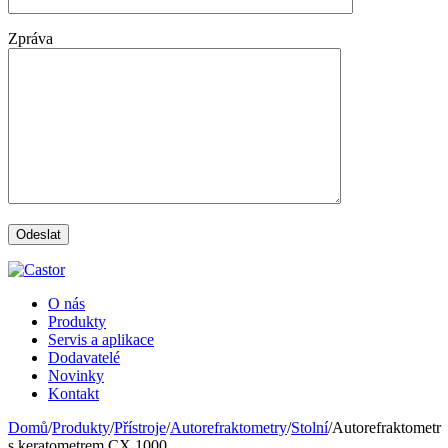
Zpráva
O nás
Produkty
Servis a aplikace
Dodavatelé
Novinky
Kontakt
Domů
/
Produkty
/
Přístroje
/
Autorefraktometry
/
Stolní
/
Autorefraktometr
s keratometrem CX 1000