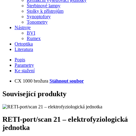
Refrakční vyšetřovací jednotky
Šterbinové lampy
Stolky k přístrojům
Synoptofory
Tonometry
Nástroje
BVI
Rumex
Ortoptika
Literatura
Popis
Parametry
Ke stažení
CX 1000 brožura
Stáhnout soubor
Související produkty
RETI-port/scan 21 – elektrofyziologická
jednotka