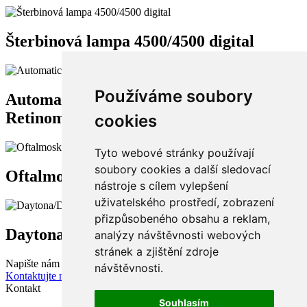
Šterbinová lampa 4500/4500 digital
Používáme soubory
Automatický refrakto-keratometr
Retinomax K+Screen
cookies
Tyto webové stránky používají
soubory cookies a další sledovací
Oftalmoskopy nepřímé
nástroje s cílem vylepšení
uživatelského prostředí, zobrazení
přizpůsobeného obsahu a reklam,
Daytona/Daytona plus
analýzy návštěvnosti webových
stránek a zjištění zdroje
Napište nám
návštěvnosti.
Kontaktujte nás
Kontakt
Souhlasím