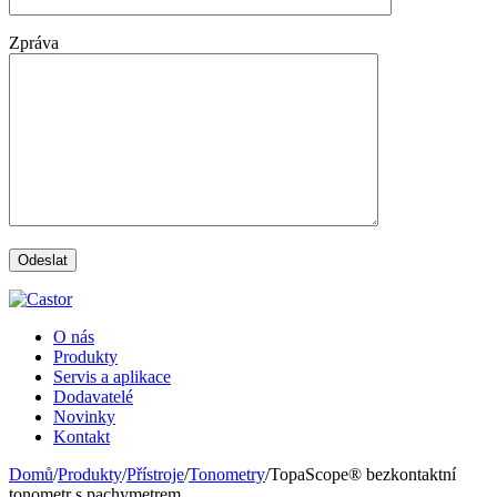
Zpráva
O nás
Produkty
Servis a aplikace
Dodavatelé
Novinky
Kontakt
Domů
/
Produkty
/
Přístroje
/
Tonometry
/
TopaScope® bezkontaktní
tonometr s pachymetrem