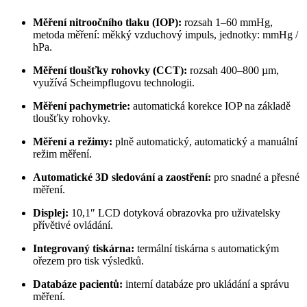
Měření nitroočního tlaku (IOP):
rozsah 1–60 mmHg,
metoda měření: měkký vzduchový impuls, jednotky: mmHg /
hPa.
Měření tloušťky rohovky (CCT):
rozsah 400–800 µm,
využívá Scheimpflugovu technologii.
Měření pachymetrie:
automatická korekce IOP na základě
tloušťky rohovky.
Měření a režimy:
plně automatický, automatický a manuální
režim měření.
Automatické 3D sledování a zaostření:
pro snadné a přesné
měření.
Displej:
10,1″ LCD dotyková obrazovka pro uživatelsky
přívětivé ovládání.
Integrovaný tiskárna:
termální tiskárna s automatickým
ořezem pro tisk výsledků.
Databáze pacientů:
interní databáze pro ukládání a správu
měření.