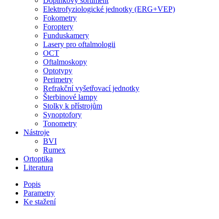
Doplňkový sortiment
Elektrofyziologické jednotky (ERG+VEP)
Fokometry
Foroptery
Funduskamery
Lasery pro oftalmologii
OCT
Oftalmoskopy
Optotypy
Perimetry
Refrakční vyšetřovací jednotky
Šterbinové lampy
Stolky k přístrojům
Synoptofory
Tonometry
Nástroje
BVI
Rumex
Ortoptika
Literatura
Popis
Parametry
Ke stažení