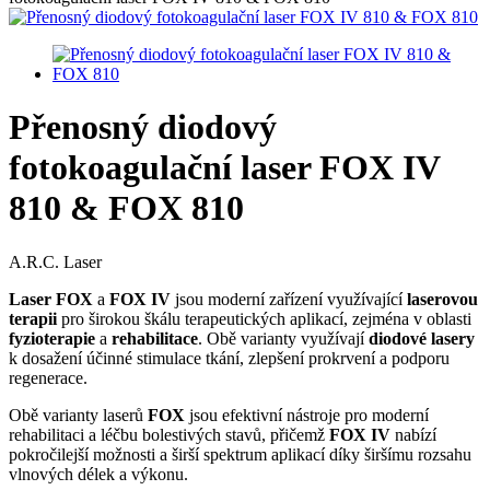
Přenosný diodový
fotokoagulační laser FOX IV
810 & FOX 810
A.R.C. Laser
Laser FOX
a
FOX IV
jsou moderní zařízení využívající
laserovou
terapii
pro širokou škálu terapeutických aplikací, zejména v oblasti
fyzioterapie
a
rehabilitace
. Obě varianty využívají
diodové lasery
k dosažení účinné stimulace tkání, zlepšení prokrvení a podporu
regenerace.
Obě varianty laserů
FOX
jsou efektivní nástroje pro moderní
rehabilitaci a léčbu bolestivých stavů, přičemž
FOX IV
nabízí
pokročilejší možnosti a širší spektrum aplikací díky širšímu rozsahu
vlnových délek a výkonu.