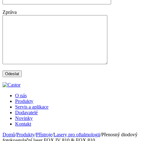
Zpráva
O nás
Produkty
Servis a aplikace
Dodavatelé
Novinky
Kontakt
Domů
/
Produkty
/
Přístroje
/
Lasery pro oftalmologii
/
Přenosný diodový
fotokoagulační laser FOX IV 810 & FOX 810