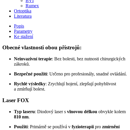
BVI
Rumex
Ortoptika
Literatura
Popis
Parametry
Ke stažení
Obecné vlastnosti obou přístrojů:
Neinvazivní terapie
: Bez bolesti, bez nutnosti chirurgických
zákroků.
Bezpečné použití
: Určeno pro profesionály, snadné ovládání.
Rychlé výsledky
: Zrychlují hojení, zlepšují pohyblivost
a zmírňují bolest.
Laser FOX
Typ laseru
: Diodový laser s
vlnovou délkou
obvykle kolem
810 nm
.
Použití
: Primárně se používá v
fyzioterapii
pro
zmírnění