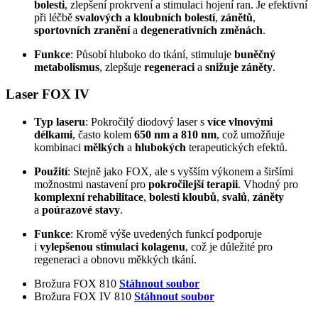
bolesti
, zlepšení prokrvení a stimulaci hojení ran. Je efektivní
při léčbě
svalových a kloubních bolestí
,
zánětů
,
sportovních zranění
a
degenerativních změnách
.
Funkce
: Působí hluboko do tkání, stimuluje
buněčný
metabolismus
, zlepšuje
regeneraci
a
snižuje záněty
.
Laser FOX IV
Typ laseru
: Pokročilý diodový laser s
více vlnovými
délkami
, často kolem
650 nm a 810 nm
, což umožňuje
kombinaci
mělkých
a
hlubokých
terapeutických efektů.
Použití
: Stejně jako FOX, ale s vyšším výkonem a širšími
možnostmi nastavení pro
pokročilejší terapii
. Vhodný pro
komplexní rehabilitace
,
bolesti kloubů
,
svalů
,
záněty
a
poúrazové stavy
.
Funkce
: Kromě výše uvedených funkcí podporuje
i
vylepšenou stimulaci kolagenu
, což je důležité pro
regeneraci a obnovu měkkých tkání.
Brožura FOX 810
Stáhnout soubor
Brožura FOX IV 810
Stáhnout soubor