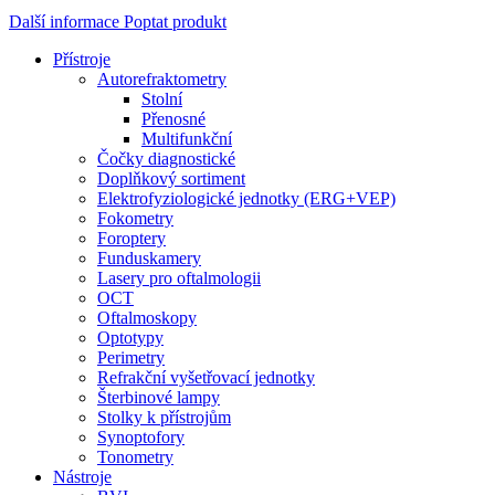
Další informace
Poptat produkt
Přístroje
Autorefraktometry
Stolní
Přenosné
Multifunkční
Čočky diagnostické
Doplňkový sortiment
Elektrofyziologické jednotky (ERG+VEP)
Fokometry
Foroptery
Funduskamery
Lasery pro oftalmologii
OCT
Oftalmoskopy
Optotypy
Perimetry
Refrakční vyšetřovací jednotky
Šterbinové lampy
Stolky k přístrojům
Synoptofory
Tonometry
Nástroje