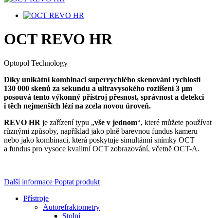
OCT REVO HR
Optopol Technology
Díky unikátní kombinaci superrychlého skenování rychlostí
130 000 skenů za sekundu a ultravysokého rozlišení 3 µm
posouvá tento výkonný přístroj přesnost, správnost a detekci
i těch nejmenších lézí na zcela novou úroveň.
REVO HR
je zařízení typu „
vše v jednom
“, které můžete používat
různými způsoby, například jako plně barevnou fundus kameru
nebo jako kombinaci, která poskytuje simultánní snímky OCT
a fundus pro vysoce kvalitní OCT zobrazování, včetně OCT-A.
Další informace
Poptat produkt
Přístroje
Autorefraktometry
Stolní