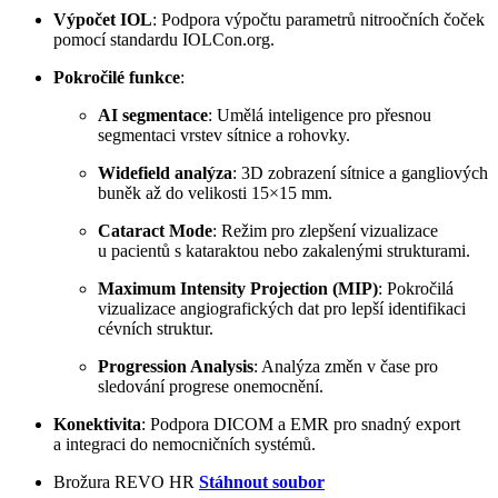
Výpočet IOL
:
Podpora výpočtu parametrů nitroočních čoček
pomocí standardu IOLCon.org.
Pokročilé funkce
:
AI segmentace
:
Umělá inteligence pro přesnou
segmentaci vrstev sítnice a rohovky.
Widefield analýza
:
3D zobrazení sítnice a gangliových
buněk až do velikosti 15×15 mm.
Cataract Mode
:
Režim pro zlepšení vizualizace
u pacientů s kataraktou nebo zakalenými strukturami.
Maximum Intensity Projection (MIP)
:
Pokročilá
vizualizace angiografických dat pro lepší identifikaci
cévních struktur.
Progression Analysis
:
Analýza změn v čase pro
sledování progrese onemocnění.
Konektivita
:
Podpora DICOM a EMR pro snadný export
a integraci do nemocničních systémů.
Brožura REVO HR
Stáhnout soubor