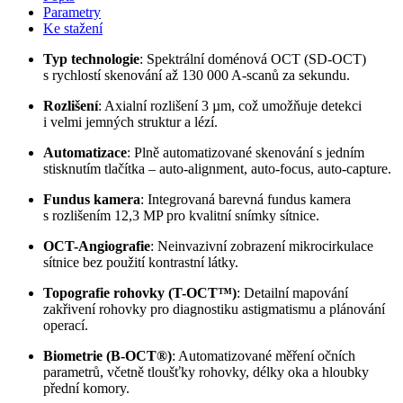
Parametry
Ke stažení
Typ technologie
:
Spektrální doménová OCT (SD-OCT)
s rychlostí skenování až 130 000 A-scanů za sekundu.
Rozlišení
:
Axialní rozlišení 3 µm, což umožňuje detekci
i velmi jemných struktur a lézí.
Automatizace
:
Plně automatizované skenování s jedním
stisknutím tlačítka – auto-alignment, auto-focus, auto-capture.
Fundus kamera
:
Integrovaná barevná fundus kamera
s rozlišením 12,3 MP pro kvalitní snímky sítnice.
OCT-Angiografie
:
Neinvazivní zobrazení mikrocirkulace
sítnice bez použití kontrastní látky.
Topografie rohovky (T-OCT™)
:
Detailní mapování
zakřivení rohovky pro diagnostiku astigmatismu a plánování
operací.
Biometrie (B-OCT®)
:
Automatizované měření očních
parametrů, včetně tloušťky rohovky, délky oka a hloubky
přední komory.