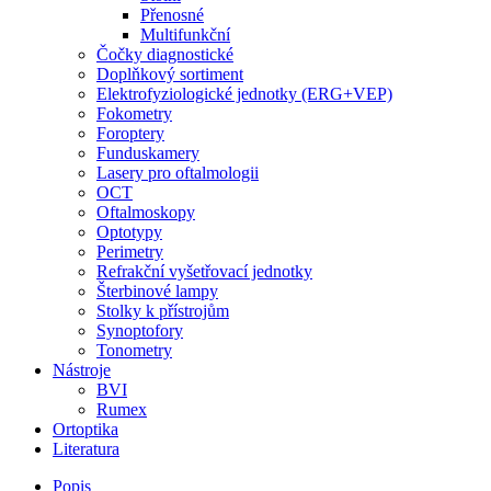
Přenosné
Multifunkční
Čočky diagnostické
Doplňkový sortiment
Elektrofyziologické jednotky (ERG+VEP)
Fokometry
Foroptery
Funduskamery
Lasery pro oftalmologii
OCT
Oftalmoskopy
Optotypy
Perimetry
Refrakční vyšetřovací jednotky
Šterbinové lampy
Stolky k přístrojům
Synoptofory
Tonometry
Nástroje
BVI
Rumex
Ortoptika
Literatura
Popis