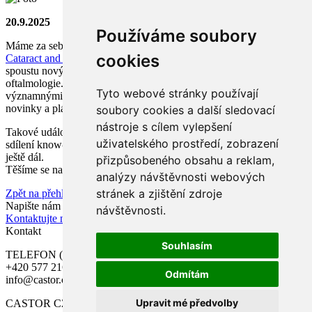
20.9.2025
Používáme soubory
Máme za sebou skvělé dny na kongresu
The European Society of
cookies
Cataract and Refractive Surgeons (ESCRS)
, kde jsme načerpali
spoustu nových zkušeností, poznatků a inspirace z oboru
oftalmologie. Velmi si vážíme příležitosti setkat se s našimi
Tyto webové stránky používají
významnými dodavateli a partnery, se kterými jsme mohli probrat
novinky a plány do budoucna.
soubory cookies a další sledovací
nástroje s cílem vylepšení
Takové události nám vždy připomenou, jak důležitá je spolupráce,
uživatelského prostředí, zobrazení
sdílení know-how a hledání cest, jak společně posouvat péči o zrak
ještě dál.
přizpůsobeného obsahu a reklam,
Těšíme se na další setkání a na to, co přinese budoucnost!
analýzy návštěvnosti webových
stránek a zjištění zdroje
Zpět na přehled
Napište nám
návštěvnosti.
Kontaktujte nás
Kontakt
Souhlasím
TELEFON (po-pá 7.00 – 15.30):
+420 577 216 900
Odmítám
info@castor.cz
Upravit mé předvolby
CASTOR CZ, s.r.o.